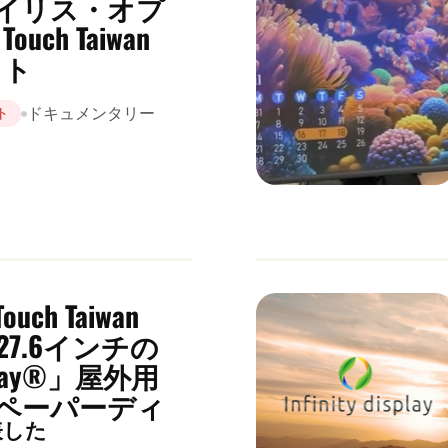
イリス・オプ
ch Taiwan
イト
ドキュメンタリー
ト
h Taiwan
27.6インチの
isplay®」屋外用
ペーパーディ
表した