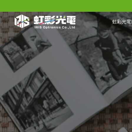
内
容
虹彩光電
を
ス
キ
ッ
プ