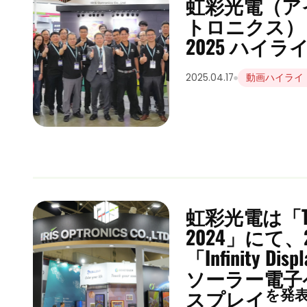
虹彩光電（ア
トロニクス） Tou
2025 ハイラ
2025.04.17
動画ハイライ
虹彩光電は「Touc
2024」にて、
「Infinity D
ソーラー電子
を発
スプレイ