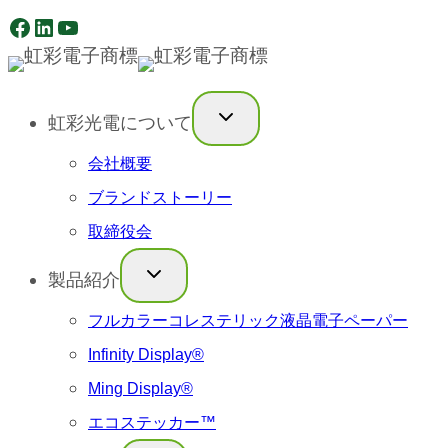
Facebook
LinkedIn
YouTube
内
容
を
虹彩光電について
ス
キ
会社概要
ッ
ブランドストーリー
プ
取締役会
製品紹介
フルカラーコレステリック液晶電子ペーパー
Infinity Display®
Ming Display®
エコステッカー™