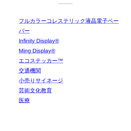
フルカラーコレステリック液晶電子ペー
パー
Infinity Display®
Ming Display®
エコステッカー™
交通機関
小売りサイネージ
芸術文化教育
医療
2026 IRIS オプトロニクス株式会社。無断転載を禁じます。.