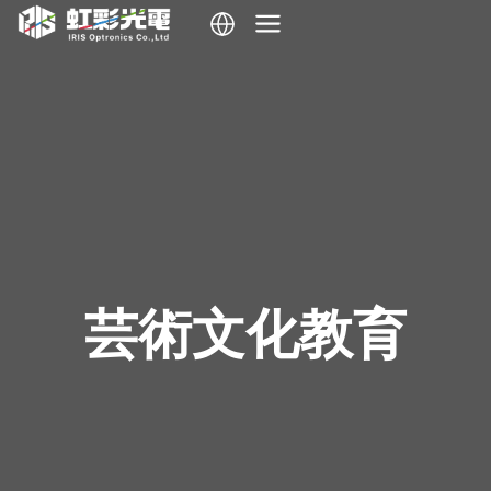
内
容
を
ス
キ
ッ
プ
芸術文化教育