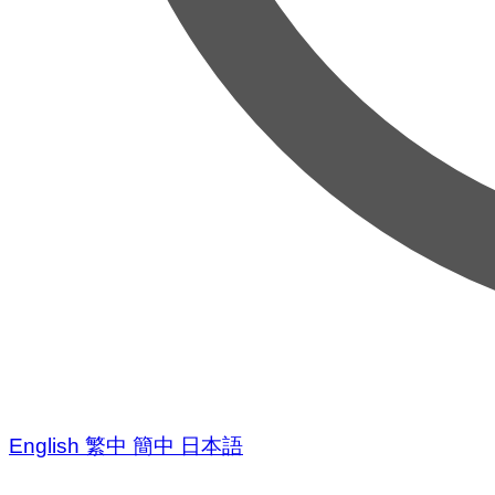
English
繁中
簡中
日本語