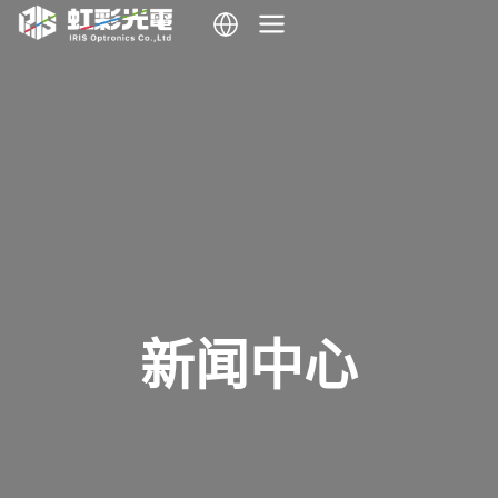
跳
到
内
容
新闻中心