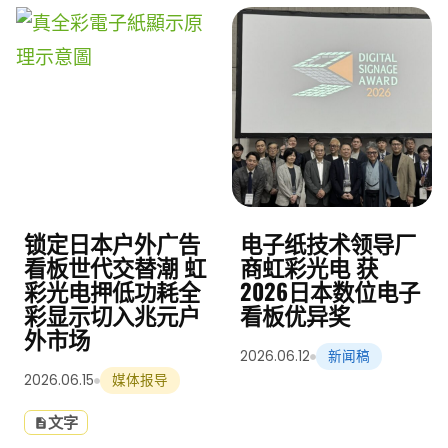
锁定日本户外广告
电子纸技术领导厂
看板世代交替潮 虹
商虹彩光电 获
彩光电押低功耗全
2026日本数位电子
彩显示切入兆元户
看板优异奖
外市场
2026.06.12
新闻稿
2026.06.15
媒体报导
文字