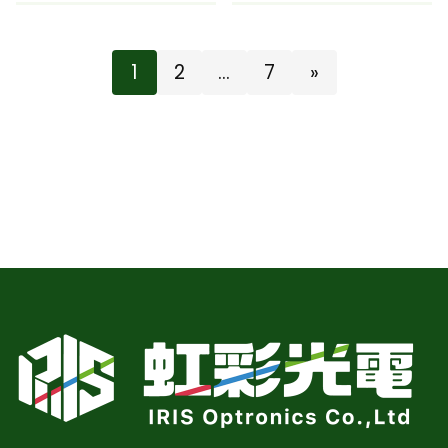
1
2
…
7
»