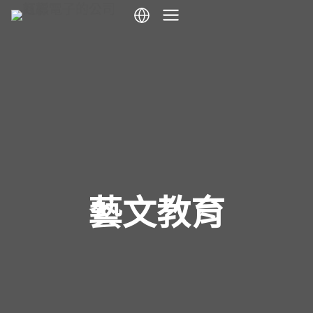
跳
到
內
容
藝文教育