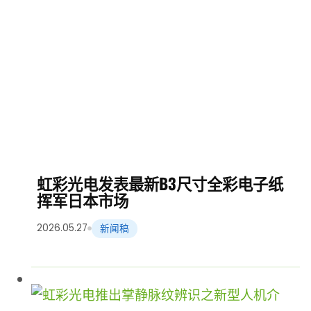
虹彩光电发表最新B3尺寸全彩电子纸
挥军日本市场
2026.05.27
新闻稿