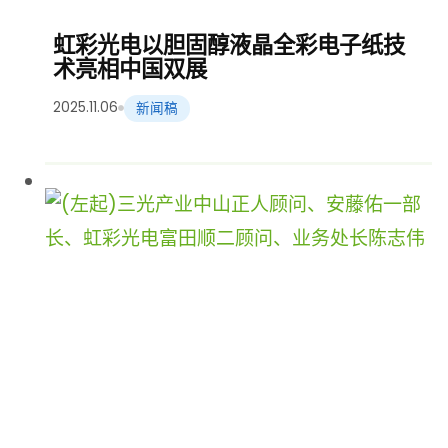
虹彩光电以胆固醇液晶全彩电子纸技
术亮相中国双展
2025.11.06
新闻稿