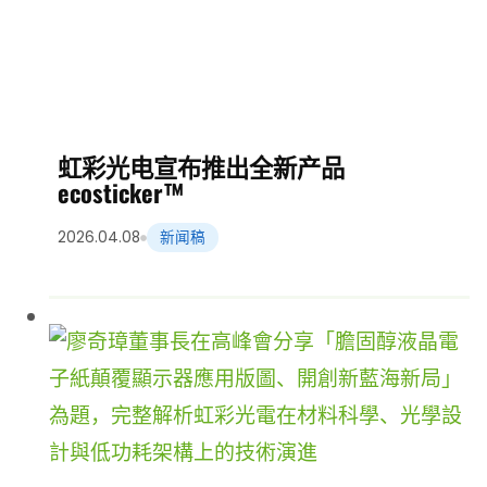
虹彩光电宣布推出全新产品
ecosticker™
2026.04.08
新闻稿