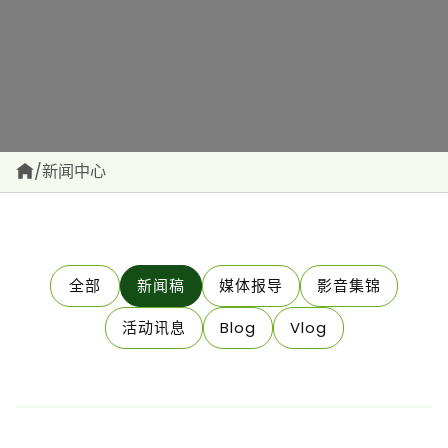
/
新闻中心
全部
新闻稿
媒体报导
影音集锦
活动讯息
Blog
Vlog