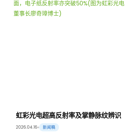
虹彩光电超高反射率及掌静脉纹辨识
2026.04.16
新闻稿