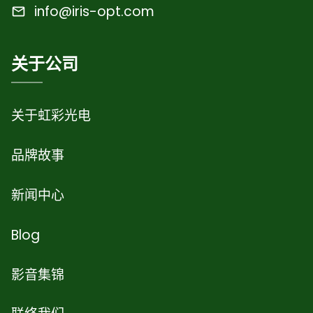
info@iris-opt.com
关于公司
关于虹彩光电
品牌故事
新闻中心
Blog
影音集锦