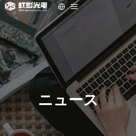
内
容
を
ス
キ
ッ
プ
ニュース