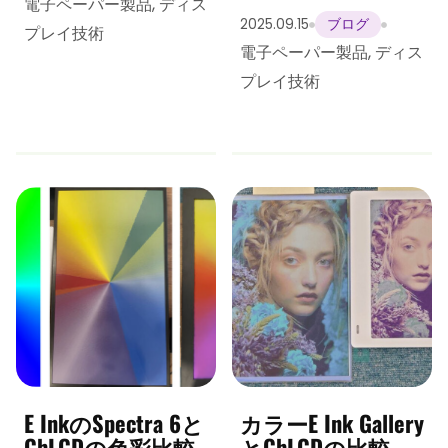
電子ペーパー製品
,
ディス
2025.09.15
ブログ
プレイ技術
電子ペーパー製品
,
ディス
プレイ技術
E InkのSpectra 6と
カラーE Ink Gallery
ChLCDの色彩比較
とChLCDの比較