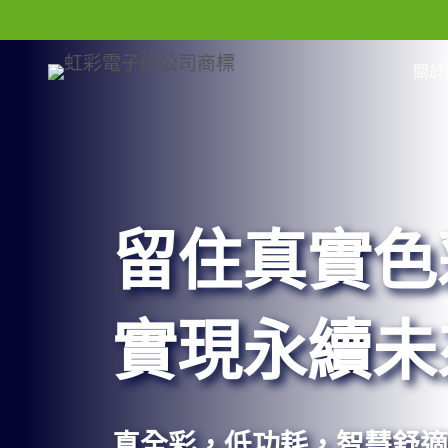
跳
到
關於
內
容
留住真實色
實現永續未
真全彩，低功耗，智慧舒適