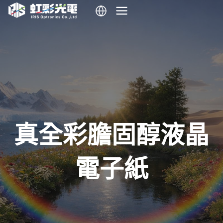
跳
到
內
容
真全彩膽固醇液晶
電子紙