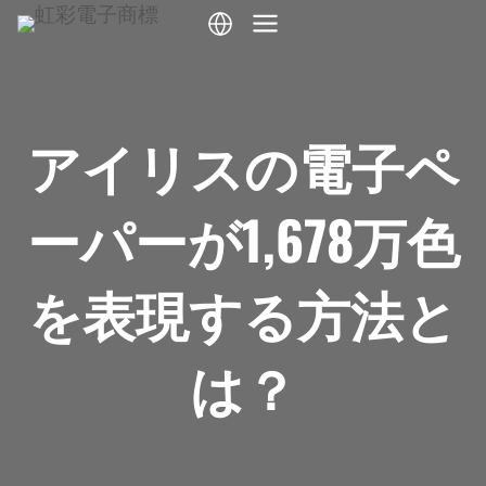
内
容
を
ス
アイリスの電子ペ
キ
ッ
ーパーが1,678万色
プ
を表現する方法と
は？